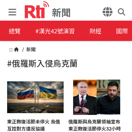
新聞
總覽
#漢光42號演習
財經
國際
:::
/
新聞
#俄羅斯入侵烏克蘭
東正教復活節未停火 烏俄
俄羅斯與烏克蘭領袖宣布
互控對方違反協議
東正教復活節停火32小時