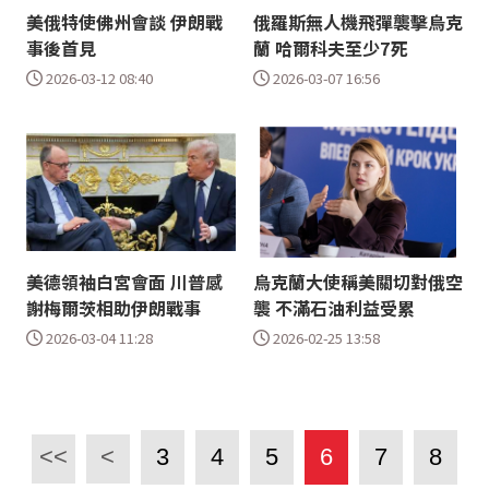
美俄特使佛州會談 伊朗戰
俄羅斯無人機飛彈襲擊烏克
事後首見
蘭 哈爾科夫至少7死
2026-03-12 08:40
2026-03-07 16:56
美德領袖白宮會面 川普感
烏克蘭大使稱美關切對俄空
謝梅爾茨相助伊朗戰事
襲 不滿石油利益受累
2026-03-04 11:28
2026-02-25 13:58
<<
<
3
4
5
6
7
8