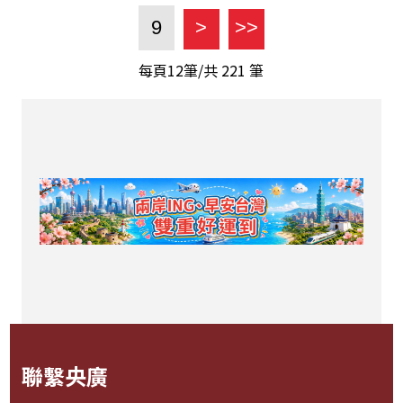
9
>
>>
每頁12筆/共
221
筆
聯繫央廣