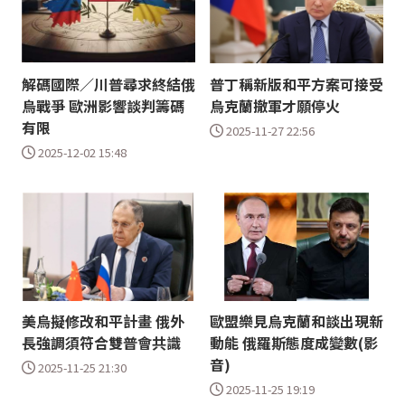
解碼國際／川普尋求終結俄
普丁稱新版和平方案可接受
烏戰爭 歐洲影響談判籌碼
烏克蘭撤軍才願停火
有限
2025-11-27 22:56
2025-12-02 15:48
美烏擬修改和平計畫 俄外
歐盟樂見烏克蘭和談出現新
長強調須符合雙普會共識
動能 俄羅斯態度成變數(影
音)
2025-11-25 21:30
2025-11-25 19:19