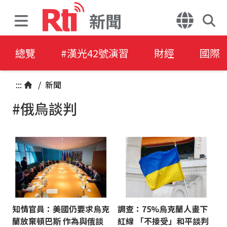
新聞
總覽
#漢光42號演習
財經
國際
:::
/
新聞
#俄烏談判
知情官員：美國仍要求烏克
調查：75%烏克蘭人畫下
蘭放棄頓巴斯 作為與俄談
紅線 「不接受」和平談判