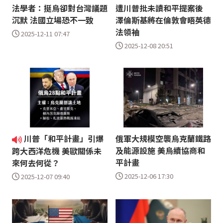
法學者：挺烏卻對台灣議題
遭川普批未讀和平提案後
沉默 法國立場恐不一致
澤倫斯基將在倫敦會晤英德
法領袖
2025-12-11 07:47
2025-12-08 20:51
川普「和平計畫」引爆
俄軍大規模空襲烏克蘭鐵路
及能源設施 美烏續協商和
跨大西洋危機 美歐關係未
平計畫
來何去何從？
2025-12-06 17:30
2025-12-07 09:40