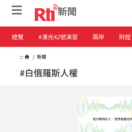
新聞
總覽
#漢光42號演習
兩岸
財經
:::
/
新聞
#白俄羅斯人權