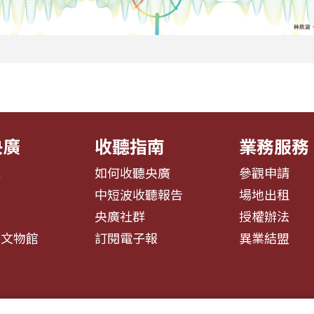
央廣
收聽指南
業務服務
息
如何收聽央廣
參觀申請
告
中短波收聽報告
場地出租
募
央廣社群
授權辦法
播文物館
訂閱電子報
異業結盟