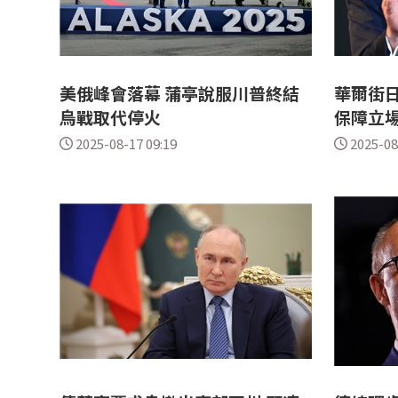
美俄峰會落幕 蒲亭說服川普終結
華爾街
烏戰取代停火
保障立場
2025-08-17 09:19
2025-08