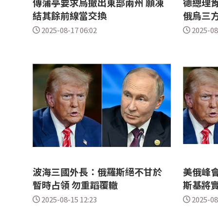
傳蒲亭要求烏撤出東部兩州 願凍
德總理肯
結其餘前線當交換
俄烏三
2025-08-17 06:02
2025-08
波海三國外長：俄羅斯絕不甘於
美俄峰會
暫時占領 勿重蹈覆轍
斯基將實
2025-08-15 12:23
2025-08