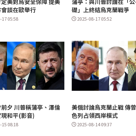
定美對烏安全保障 提美
蒲亭：與川普討論在「公
方會談在歐舉行
礎」上終結烏克蘭戰爭
-17 05:58
2025-08-17 05:52
前夕 川普稱蒲亭、澤倫
美俄討論烏克蘭止戰 傳
現和平(影音)
色列占領西岸模式
-15 08:18
2025-08-14 09:37