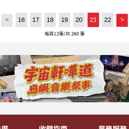
<
16
17
18
19
20
21
22
>
每頁12筆/共
260
筆
央廣
收聽指南
業務服務