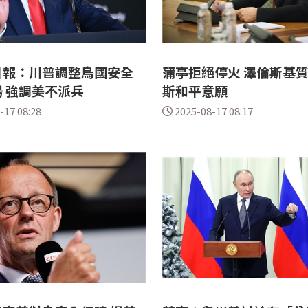
日報：川普調整烏國安全
蒲亭拒絕停火 澤倫斯基
 強調美不派兵
斯和平意願
-17 08:28
2025-08-17 08:17