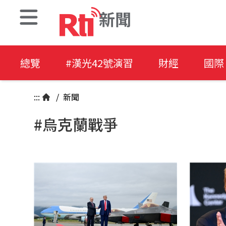
新聞
總覽
#漢光42號演習
財經
國際
:::
/
新聞
#烏克蘭戰爭