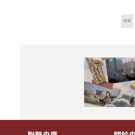
<<
聯繫央廣
關於