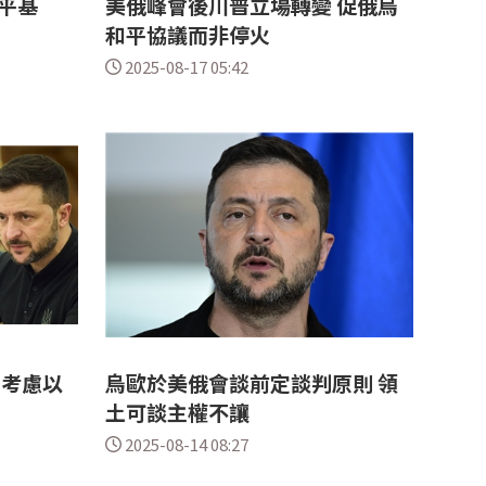
平基
美俄峰會後川普立場轉變 促俄烏
和平協議而非停火
2025-08-17 05:42
曾考慮以
烏歐於美俄會談前定談判原則 領
土可談主權不讓
2025-08-14 08:27