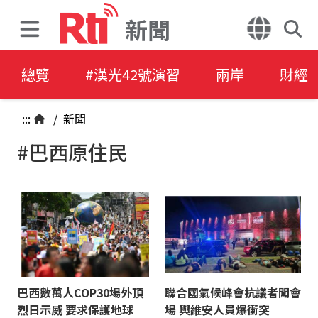
新聞
總覽
#漢光42號演習
兩岸
財經
:::
/
新聞
#巴西原住民
巴西數萬人COP30場外頂
聯合國氣候峰會抗議者闖會
烈日示威 要求保護地球
場 與維安人員爆衝突