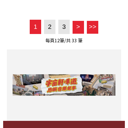
1
2
3
>
>>
每頁12筆/共
33
筆