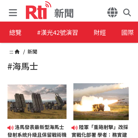
新聞
總覽
#漢光42號演習
財經
國際
:::
/
新聞
#海馬士
洛馬發表最新型海馬士
陸軍「重砲射擊」改採
發射系統升級且保留戰術機
實戰化部署 學者：務實建