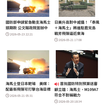
國防部申請緊急動支海馬士
日美升高對中威懾！「泰風
頭期款 公文報政院簽辦中
＋海馬士」將進駐鹿兒島
戰斧飛彈逼近東海
2026-05-23 22:21
2026-05-21 17:08
海馬士登日本靶場 美媒：
首批國防特別預算送審
配最新飛彈可打擊台海目標
顧立雄：海馬士、M109A7
符合不對稱戰力
2026-05-21 05:31
2026-05-20 18:34