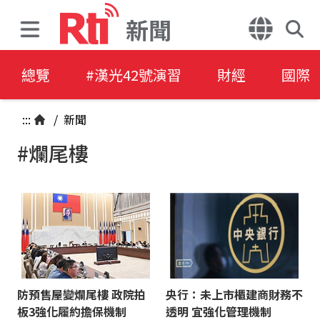
新聞
總覽
#漢光42號演習
財經
國際
:::
/
新聞
#爛尾樓
防預售屋變爛尾樓 政院拍
央行：未上市櫃建商財務不
板3強化履約擔保機制
透明 宜強化管理機制