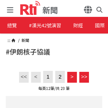
新聞
總覽
#漢光42號演習
財經
國際
:::
/
新聞
#伊朗核子協議
<<
<
1
2
>
>>
每頁12筆/共
23
筆