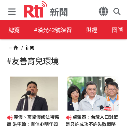
新聞
總覽
#漢光42號演習
財經
國際
:::
/
新聞
#友善育兒環境
產假、育兒假修法待協
卓榮泰：台灣人口對策
商 洪申翰：有信心明年如
是只許成功不許失敗戰略