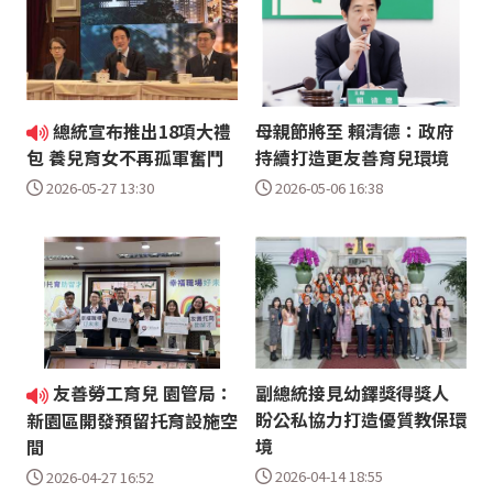
總統宣布推出18項大禮
母親節將至 賴清德：政府
持續打造更友善育兒環境
包 養兒育女不再孤軍奮鬥
2026-05-06 16:38
2026-05-27 13:30
友善勞工育兒 園管局：
副總統接見幼鐸獎得獎人
盼公私協力打造優質教保環
新園區開發預留托育設施空
境
間
2026-04-14 18:55
2026-04-27 16:52