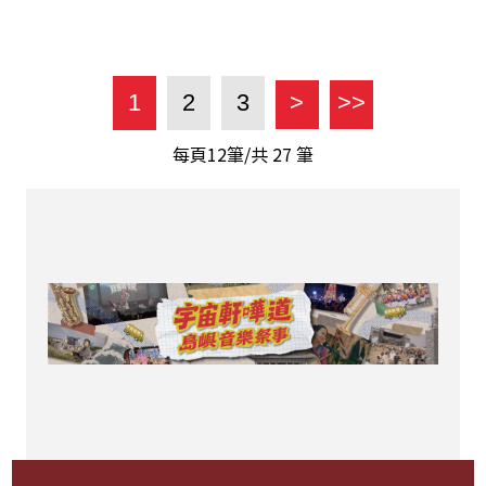
1
2
3
>
>>
每頁12筆/共
27
筆