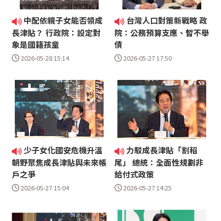
中配依親子女能否領成
台灣人口對策新戰略 政
長津貼？ 行政院：設定對
院：公務預算支應、暫不舉
象是國籍孩童
債
2026-05-28 15:14
2026-05-27 17:50
少子女化國安危機升溫
力駁成長津貼「割稻
朝野聚焦成長津貼與未來帳
尾」 總統：全面性規劃非
戶之爭
給付式政策
2026-05-27 15:04
2026-05-27 14:25