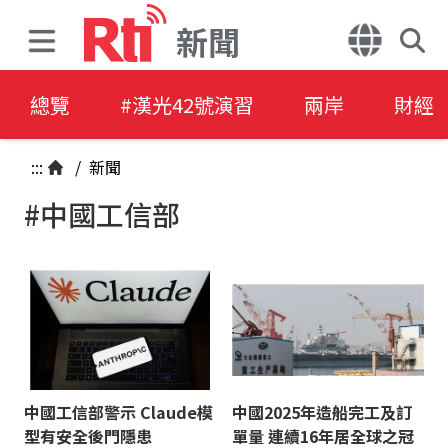
新聞
總覽
#漢光42號演習
兩岸
財經
:::
/
新聞
#中國工信部
中國工信部警示 Claude模
中國2025年造船完工及訂
型有安全後門隱患
單量 連續16年居全球之冠