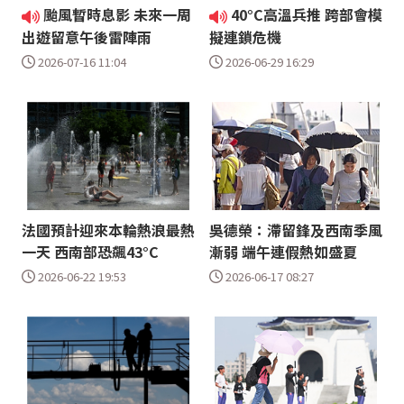
颱風暫時息影 未來一周
40°C高溫兵推 跨部會模
出遊留意午後雷陣雨
擬連鎖危機
2026-07-16 11:04
2026-06-29 16:29
法國預計迎來本輪熱浪最熱
吳德榮：滯留鋒及西南季風
一天 西南部恐飆43°C
漸弱 端午連假熱如盛夏
2026-06-22 19:53
2026-06-17 08:27