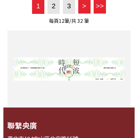
1
2
3
>
>>
每頁12筆/共
32
筆
聯繫央廣