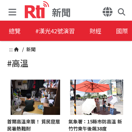
新聞
總覽
#漢光42號演習
財經
國際
:::
/
新聞
#高溫
首爾高溫來襲！ 貧民窟居
氣象署：15縣市防高溫 新
民暑熱難耐
竹竹東午後飆38度