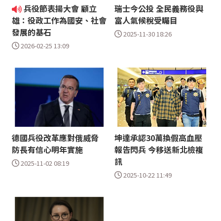
兵役節表揚大會 顧立
瑞士今公投 全民義務役與
富人氣候稅受矚目
雄：役政工作為國安、社會
發展的基石
2025-11-30 18:26
2026-02-25 13:09
德國兵役改革應對俄威脅
坤達承認30萬換假高血壓
防長有信心明年實施
報告閃兵 今移送新北檢複
訊
2025-11-02 08:19
2025-10-22 11:49