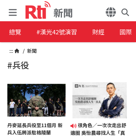
新聞
總覽
#漢光42號演習
財經
國際
:::
/
新聞
#兵役
丹麥延長兵役至11個月 新
很角色／一次次走出舒
兵入伍將派駐格陵蘭
適圈 吳怡農尋找人生「真