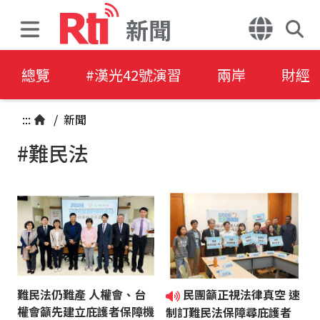
新聞
總覽
#漢光42號演習
兩岸
財經
:::
/
新聞
#難民法
難民法仍難產 人權會、台
民團籲正視法律真空 速
權會籲先建立庇護者保障機
制訂難民法保障尋庇護者