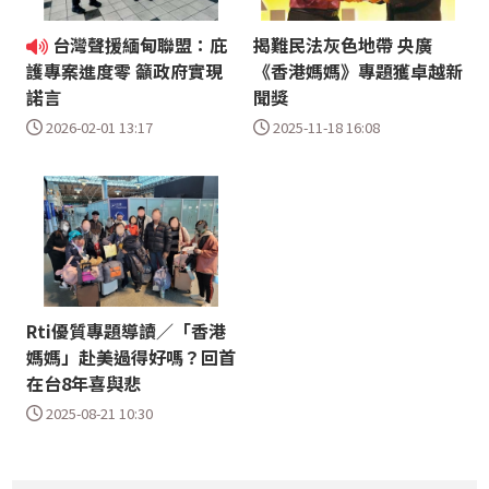
台灣聲援緬甸聯盟：庇
揭難民法灰色地帶 央廣
《香港媽媽》專題獲卓越新
護專案進度零 籲政府實現
聞獎
諾言
2025-11-18 16:08
2026-02-01 13:17
Rti優質專題導讀／「香港
媽媽」赴美過得好嗎？回首
在台8年喜與悲
2025-08-21 10:30