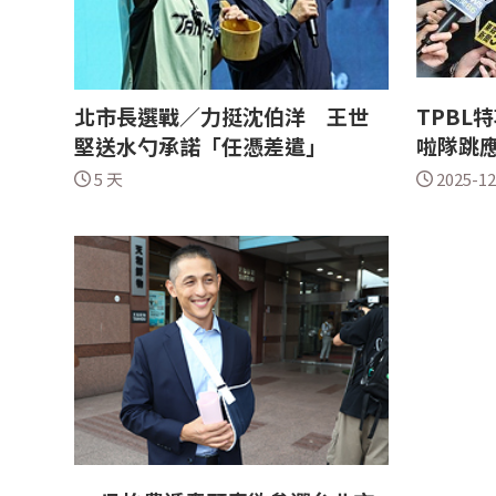
北市長選戰／力挺沈伯洋 王世
TPBL
堅送水勺承諾「任憑差遣」
啦隊跳
5 天
2025-12