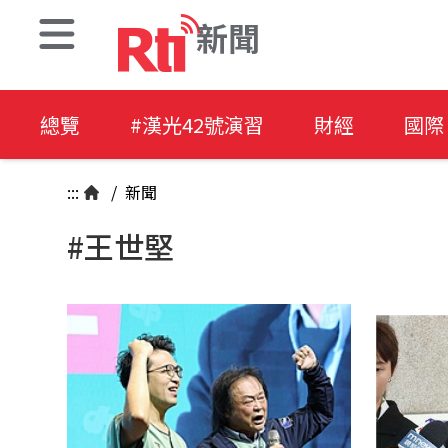
新聞
總覽
#漢光42號演習
財經
國際
:::
/
新聞
#王世堅