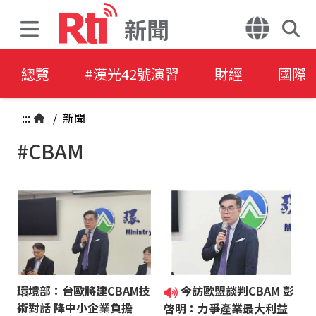
新聞
總覽
#漢光42號演習
財經
國際
:::
/
新聞
#CBAM
環境部：台歐將建CBAM技
今訪歐盟談判CBAM 彭
術對話 降中小企業負擔
啓明：力爭產業最大利益