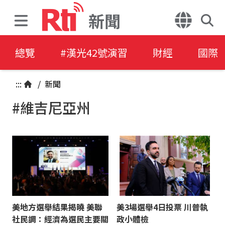
新聞
總覽
#漢光42號演習
財經
國際
:::
/
新聞
#維吉尼亞州
美地方選舉結果揭曉 美聯
美3場選舉4日投票 川普執
社民調：經濟為選民主要關
政小體檢