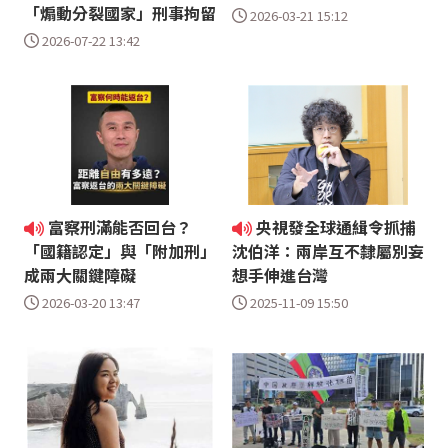
「煽動分裂國家」刑事拘留
2026-03-21 15:12
2026-07-22 13:42
富察刑滿能否回台？
央視發全球通緝令抓捕
「國籍認定」與「附加刑」
沈伯洋：兩岸互不隸屬別妄
成兩大關鍵障礙
想手伸進台灣
2026-03-20 13:47
2025-11-09 15:50