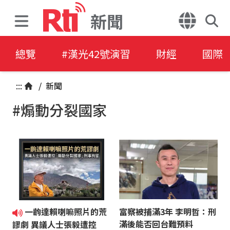
新聞
總覽
#漢光42號演習
財經
國際
:::
/
新聞
#煽動分裂國家
一齣達賴喇嘛照片的荒
富察被捕滿3年 李明哲：刑
滿後能否回台難預料
謬劇 異議人士張毅遭控