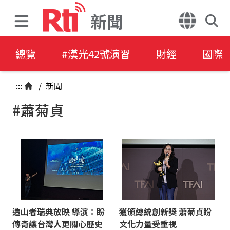
新聞
總覽
#漢光42號演習
財經
國際
:::
/
新聞
#蕭菊貞
造山者瑞典放映 導演：盼
獲頒總統創新獎 蕭菊貞盼
傳奇讓台灣人更關心歷史
文化力量受重視