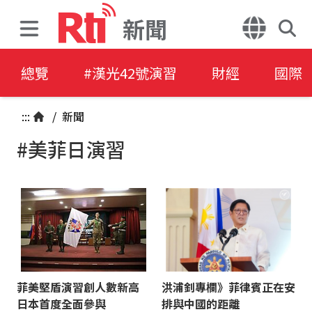
新聞
總覽
#漢光42號演習
財經
國際
:::
/
新聞
#美菲日演習
菲美堅盾演習創人數新高
洪浦釗專欄》菲律賓正在安
日本首度全面參與
排與中國的距離