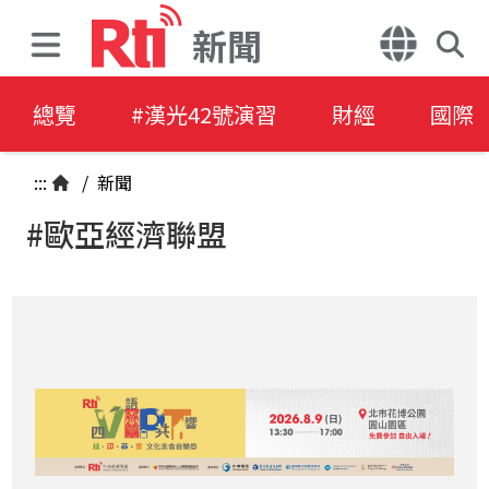
新聞
總覽
#漢光42號演習
財經
國際
:::
/
新聞
#歐亞經濟聯盟