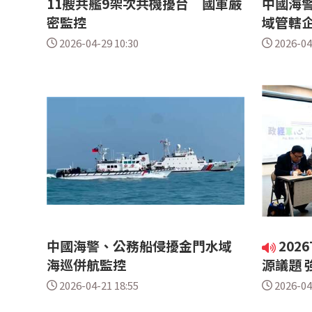
11艘共艦9架次共機擾台 國軍嚴
中國海警
密監控
域管轄
2026-04-29 10:30
2026-04
中國海警、公務船侵擾金門水域
202
海巡併航監控
源議題 
2026-04-21 18:55
2026-04