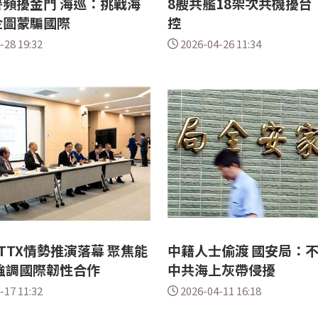
頻擾金門 海巡：挑戰海
8艘共艦18架次共機擾台
企圖蒙騙國際
控
-28 19:32
2026-04-26 11:34
6TTX情勢推演落幕 聚焦能
中籍人士偷渡 國安局：
強調國際韌性合作
中共海上灰帶侵擾
-17 11:32
2026-04-11 16:18