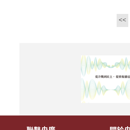
<<
聯繫央廣
關於