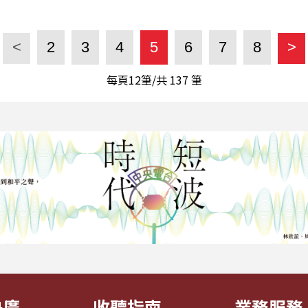
<
2
3
4
5
6
7
8
>
每頁12筆/共
137
筆
央廣
收聽指南
業務服務