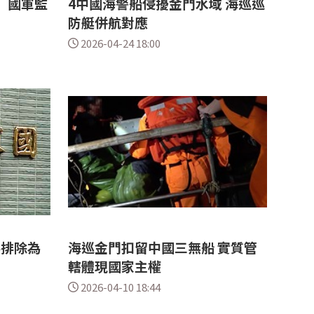
 國軍監
4中國海警船侵擾金門水域 海巡巡
防艇併航對應
2026-04-24 18:00
不排除為
海巡金門扣留中國三無船 實質管
轄體現國家主權
2026-04-10 18:44