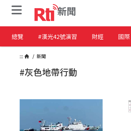
新聞
總覽
#漢光42號演習
財經
國際
:::
/
新聞
#灰色地帶行動