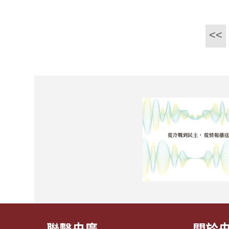
<<
聯繫央廣
關於