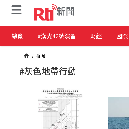
新聞
總覽
#漢光42號演習
財經
國際
:::
/
新聞
#灰色地帶行動