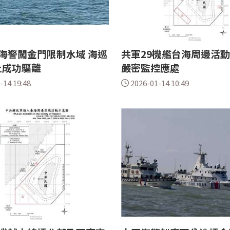
海警闖金門限制水域 海巡
共軍29機艦台海周邊活
止成功驅離
嚴密監控應處
-14 19:48
2026-01-14 10:49