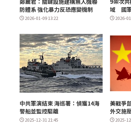
鄭麗君：關鍵設施建構無人機聯
9架次
防體系 強化暴力反恐應變機制
域 國
2026-01-09 13:22
2026-01
中共軍演結束 海巡署：偵獲14海
美戰爭部
警船並監控驅離
外交施
2025-12-31 21:45
2025-12