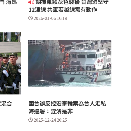
門 海巡
胡振東談灰色襲擾 台灣須堅守
12浬線 共軍若越線需有動作
2026-01-06 16:19
歐混合
國台辦反控宏泰輪案為台人走私
海巡署：混淆是非
2025-12-24 20:25