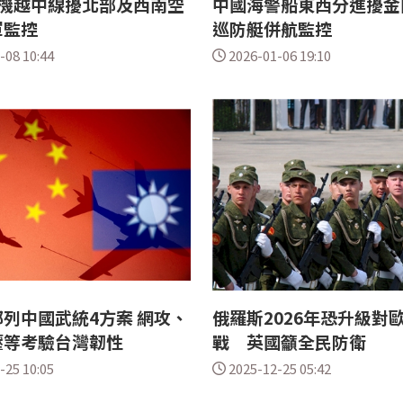
共機越中線擾北部及西南空
中國海警船東西分進擾金
軍監控
巡防艇併航監控
-08 10:44
2026-01-06 19:10
列中國武統4方案 網攻、
俄羅斯2026年恐升級對
壓等考驗台灣韌性
戰 英國籲全民防衛
-25 10:05
2025-12-25 05:42