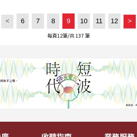
<
6
7
8
9
10
11
12
>
每頁12筆/共
137
筆
央廣
收聽指南
業務服務