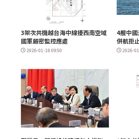
3架次共機越台海中線擾西南空域
4艘中國
國軍嚴密監控應處
併航拒
2026-01-18 09:50
2026-01