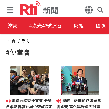
新聞
總覽
#漢光42號演習
財經
國際
:::
/
新聞
#便當會
總統與綠委便當會 爭議
總統：藍白通過法案影
法案副署執行與否交政院定
響國安 需召集綠黨團討論