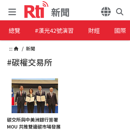
新聞
總覽
#漢光42號演習
財經
國際
:::
/
新聞
#碳權交易所
碳交所與中美洲銀行簽署
MOU 共推雙邊碳市場發展