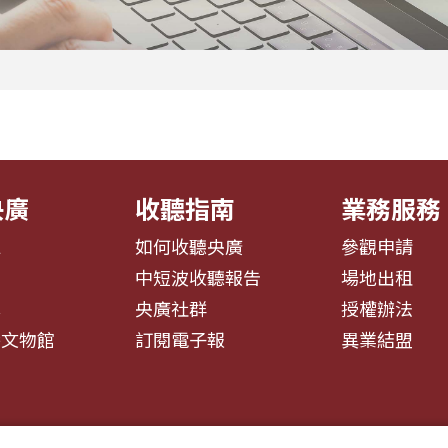
央廣
收聽指南
業務服務
息
如何收聽央廣
參觀申請
告
中短波收聽報告
場地出租
募
央廣社群
授權辦法
播文物館
訂閱電子報
異業結盟