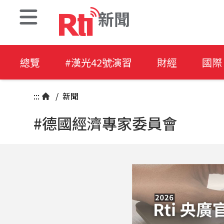
新聞
總覽
#漢光42號演習
財經
國際
:::
/
新聞
#德國經濟專家委員會