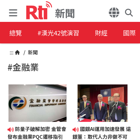
新聞
總覽
#漢光42號演習
財經
國際
:::
/
新聞
#金融業
防量子破解加密 金管會
國銀AI運用加速發展 遠
發布金融業PQC遷移指引
銀董：取代人力非做不可