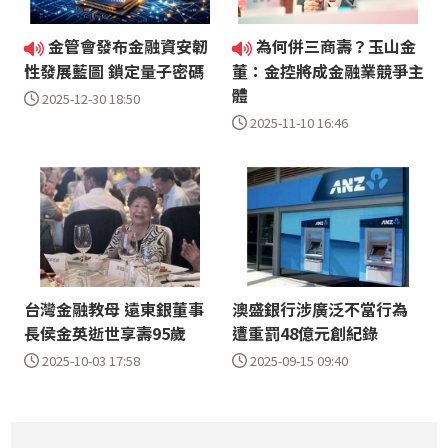
金管會發布金融資安韌
為何併三商壽？玉山金
性發展藍圖 鎖定量子密碼
董：金控將成金融業競爭主
體
2025-12-30 18:50
2025-11-10 16:46
台灣金融教母 遠東銀董事
澳盛銀行涉廣泛不當行為
長侯金英逝世享壽95歲
遭重罰48億元創紀錄
2025-10-03 17:58
2025-09-15 09:40