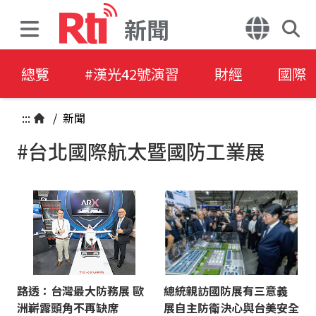
新聞
總覽
#漢光42號演習
財經
國際
:::
/
新聞
#台北國際航太暨國防工業展
路透：台灣最大防務展 歐
總統親訪國防展有三意義
洲嶄露頭角不再缺席
展自主防衛決心與台美安全