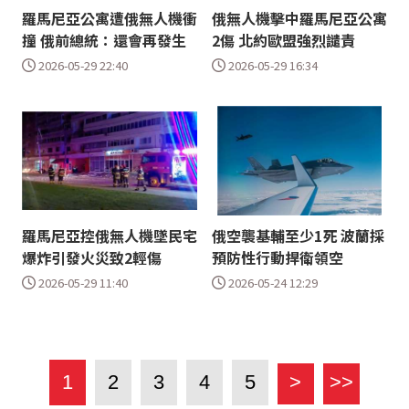
羅馬尼亞公寓遭俄無人機衝
俄無人機擊中羅馬尼亞公寓
撞 俄前總統：還會再發生
2傷 北約歐盟強烈譴責
2026-05-29 22:40
2026-05-29 16:34
羅馬尼亞控俄無人機墜民宅
俄空襲基輔至少1死 波蘭採
爆炸引發火災致2輕傷
預防性行動捍衛領空
2026-05-29 11:40
2026-05-24 12:29
1
2
3
4
5
>
>>