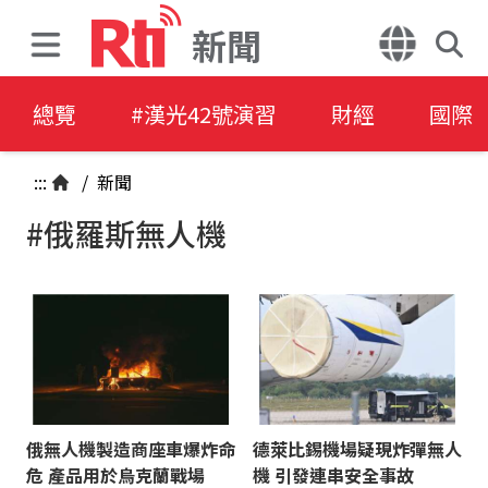
新聞
總覽
#漢光42號演習
財經
國際
:::
/
新聞
#俄羅斯無人機
俄無人機製造商座車爆炸命
德萊比錫機場疑現炸彈無人
危 產品用於烏克蘭戰場
機 引發連串安全事故