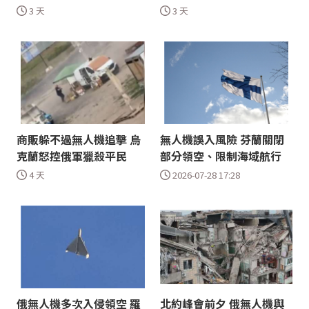
3 天
3 天
商販躲不過無人機追擊 烏
無人機誤入風險 芬蘭關閉
克蘭怒控俄軍獵殺平民
部分領空、限制海域航行
4 天
2026-07-28 17:28
俄無人機多次入侵領空 羅
北約峰會前夕 俄無人機與