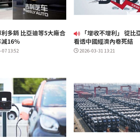
利多銷 比亞迪等5大廠合
「增收不增利」 從比
減16%
看透中國經濟內卷死結
-07 13:52
2026-03-31 13:21