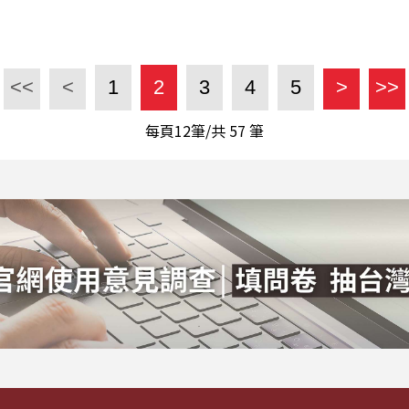
<<
<
1
2
3
4
5
>
>>
每頁12筆/共
57
筆