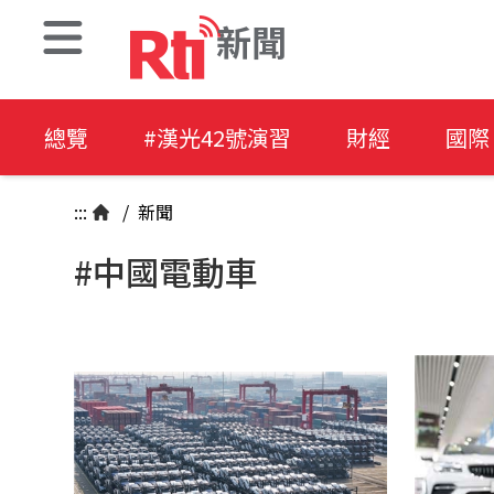
新聞
總覽
#漢光42號演習
財經
國際
:::
/
新聞
#中國電動車