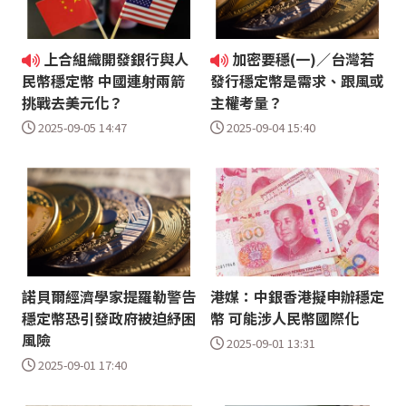
上合組織開發銀行與人
加密要穩(一)／台灣若
民幣穩定幣 中國連射兩箭
發行穩定幣是需求、跟風或
挑戰去美元化？
主權考量？
2025-09-05 14:47
2025-09-04 15:40
諾貝爾經濟學家提羅勒警告
港媒：中銀香港擬申辦穩定
穩定幣恐引發政府被迫紓困
幣 可能涉人民幣國際化
風險
2025-09-01 13:31
2025-09-01 17:40