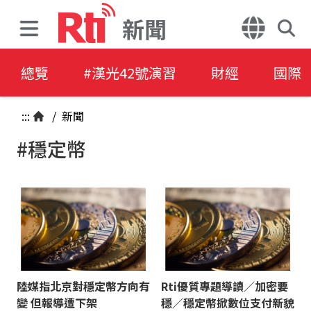
新聞
總覽
#漢光42號演習
財經
國際
:::
/
新聞
#穩定幣
陸媒指北京對穩定幣方向有
Rti優質專題導讀／加密要
變 但報導遭下架
穩／穩定幣掀數位支付新貌