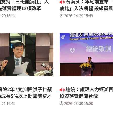
團支持「三班護病比」入
石崇良：年底前宣布
先落實護理12項改革
病比」入法期程 設緩衝
-29 16:11
2026-04-29 15:49
院2年7度加薪 洪子仁籲
總統：護理人力逐漸回
額成長5%以上助醫院留才
投資落實健康台灣
-01 16:41
2026-03-30 15:08