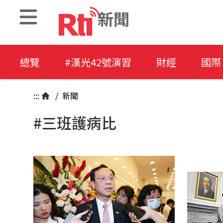
新聞
總覽
#漢光42號演習
財經
國際
:::
/
新聞
#三班護病比