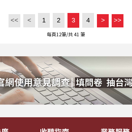
<<
<
1
2
3
4
>
>>
每頁12筆/共
41
筆
央廣
收聽指南
業務服務