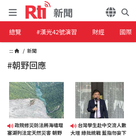
新聞
總覽
#漢光42號演習
財經
國際
:::
/
新聞
#朝野回應
政院修災防法將海嘯堰
台灣學生赴中交流人數
塞湖列法定天然災害 朝野
大增 綠批統戰 藍指勿妄下