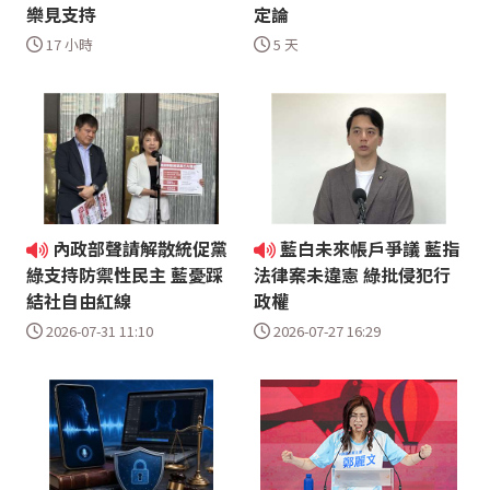
樂見支持
定論
17 小時
5 天
內政部聲請解散統促黨
藍白未來帳戶爭議 藍指
綠支持防禦性民主 藍憂踩
法律案未違憲 綠批侵犯行
結社自由紅線
政權
2026-07-31 11:10
2026-07-27 16:29