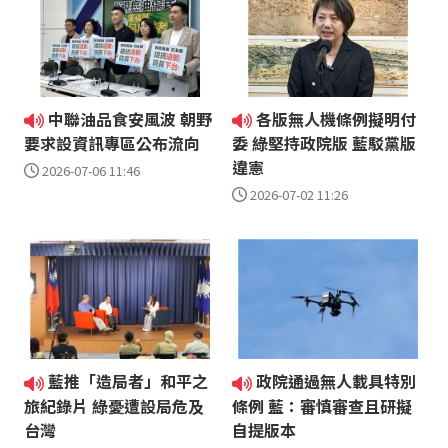
中聯油品食安風波 朝野
各版無人機條例擬明付
要求設資訊專區公布流向
委 綠堅持政院版 藍駁黨版
違憲
2026-07-06 11:46
2026-07-02 11:26
藍推「造局者」和平之
政院通過無人載具特別
旅紀錄片 綠憂遭設局危及
條例 藍：審慎審查且研擬
台灣
自提版本