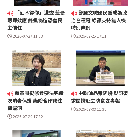
「油不得你」遭查 藍憂
鄭麗文喊國民黨成為政
寒蟬效應 綠批偽造恐傷民
治台積電 綠籲支持無人機
主信任
特別條例
2026-07-27 11:53
2026-07-25 17:11
藍黨團擬修食安法完備
中聯油品案延燒 朝野要
吹哨者保護 綠盼合作修法
求閣揆赴立院食安專報
補漏洞
2026-07-09 11:38
2026-07-20 17:32