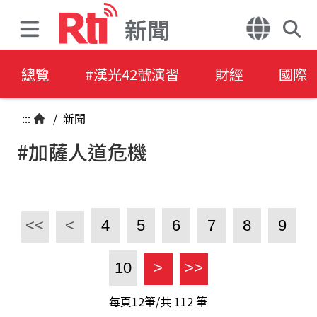
新聞
總覽
#漢光42號演習
財經
國際
:::
/
新聞
#加薩人道危機
<<
<
4
5
6
7
8
9
10
>
>>
每頁12筆/共
112
筆