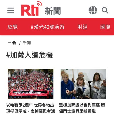
新聞
總覽
#漢光42號演習
財經
國際
:::
/
新聞
#加薩人道危機
以哈戰爭2週年 世界各地出
聲援加薩遭以色列驅逐 環
現挺巴示威、哀悼罹難者活
保鬥士童貝里抵希臘