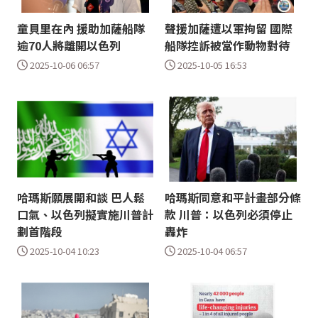
童貝里在內 援助加薩船隊
聲援加薩遭以軍拘留 國際
逾70人將離開以色列
船隊控訴被當作動物對待
2025-10-06 06:57
2025-10-05 16:53
哈瑪斯願展開和談 巴人鬆
哈瑪斯同意和平計畫部分條
口氣、以色列擬實施川普計
款 川普：以色列必須停止
劃首階段
轟炸
2025-10-04 10:23
2025-10-04 06:57