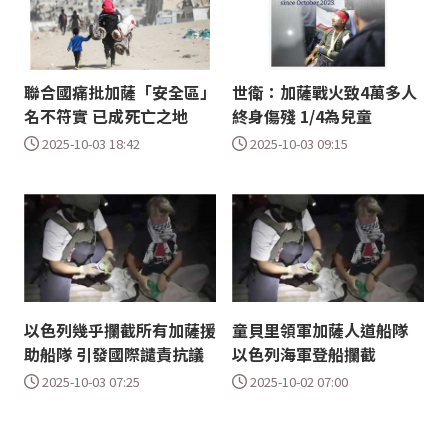
聯合國痛批加薩「安全區」
世衛：加薩戰火致4萬多人
名不符實 已成死亡之地
終身傷殘 1/4為兒童
2025-10-03 18:42
2025-10-03 09:15
以色列幾乎攔截所有加薩援
童貝里領軍加薩人道船隊
助船隊 引發國際譴責抗議
以色列海軍登船攔截
2025-10-03 07:25
2025-10-02 07:00