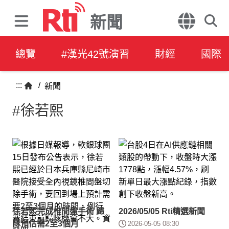
新聞
總覽
#漢光42號演習
財經
國際
:::
/
新聞
#徐若熙
徐若熙完成椎間盤手術 歸
2026/05/05 Rti精選新聞
隊預估需2至3個月
2026-05-05 08:30