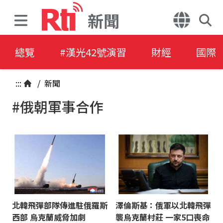
新聞
總覽
#漢光42號演習
財經
國際
:::
/
新聞
#俄朝軍事合作
北韓飛彈部隊傳進駐俄羅斯
澤倫斯基：俄軍以北韓飛彈
西部 烏克蘭威脅加劇
襲烏克蘭村莊 一家5口喪命