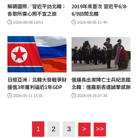
解碼國際／習近平訪北韓：
2019年來首次 習近平6/8-
各取所需心照不宣之旅
6/9訪問北韓
2026-06-08 10:53
2026-06-05 11:49
日經亞洲：北韓大發戰爭財
俄議長出席陣亡士兵紀念館
援俄3年獲利逼近1年GDP
北韓：俄羅斯表達誠摯感謝
2026-05-11 15:01
2026-04-26 07:38
1
2
3
>
>>