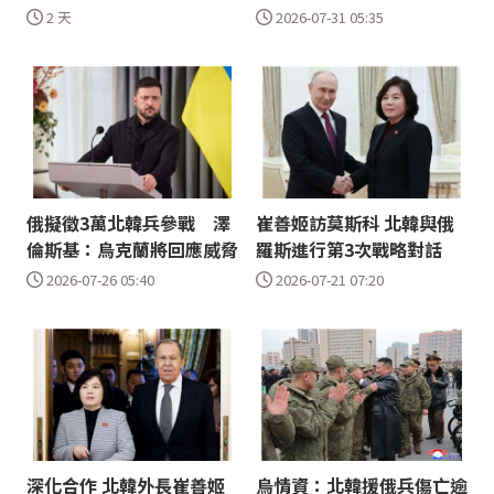
2 天
2026-07-31 05:35
俄擬徵3萬北韓兵參戰 澤
崔善姬訪莫斯科 北韓與俄
倫斯基：烏克蘭將回應威脅
羅斯進行第3次戰略對話
2026-07-26 05:40
2026-07-21 07:20
深化合作 北韓外長崔善姬
烏情資：北韓援俄兵傷亡逾