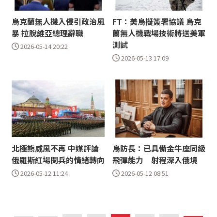
烏克蘭無人機入侵引政治風
FT：美烏擬簽署協議 烏克
暴 拉脫維亞總理辭職
蘭無人機戰場技術將送美軍
測試
2026-05-14 20:22
2026-05-13 17:09
北極熊威風不再 中媒評論
烏防長：已具備金牛座同級
俄羅斯紅場閱兵的情緒轉向
飛彈能力 射程深入俄境
2026-05-12 11:24
2026-05-12 08:51