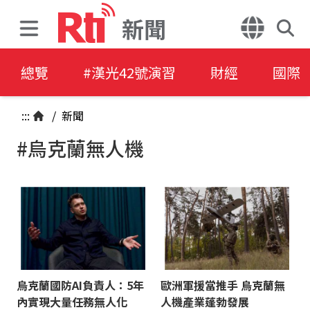
新聞
總覽
#漢光42號演習
財經
國際
:::
/
新聞
#烏克蘭無人機
烏克蘭國防AI負責人：5年
歐洲軍援當推手 烏克蘭無
內實現大量任務無人化
人機產業蓬勃發展