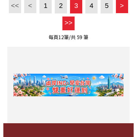
<<
<
1
2
3
4
5
>
>>
每頁12筆/共
59
筆