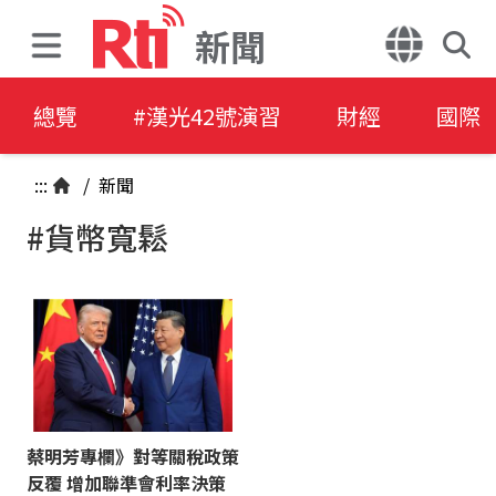
新聞
總覽
#漢光42號演習
財經
國際
:::
/
新聞
#貨幣寬鬆
蔡明芳專欄》對等關稅政策
反覆 增加聯準會利率決策