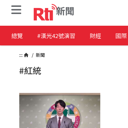
新聞
總覽
#漢光42號演習
財經
國際
:::
/
新聞
#紅統