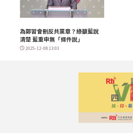
為鄭習會刪反共黨章？綠籲藍說
清楚 藍重申無「條件說」
2025-12-08 13:03