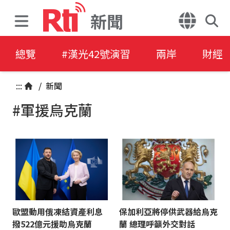
新聞
總覽
#漢光42號演習
兩岸
財經
:::
/
新聞
#軍援烏克蘭
歐盟動用俄凍結資產利息
保加利亞將停供武器給烏克
撥522億元援助烏克蘭
蘭 總理呼籲外交對話