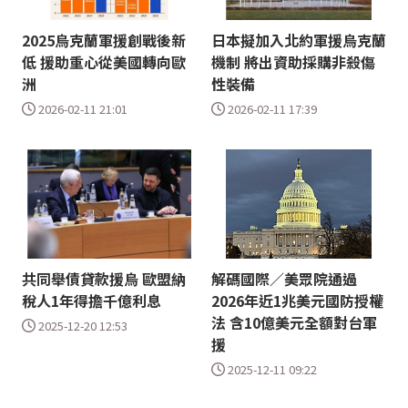
2025烏克蘭軍援創戰後新
日本擬加入北約軍援烏克蘭
低 援助重心從美國轉向歐
機制 將出資助採購非殺傷
洲
性裝備
2026-02-11 21:01
2026-02-11 17:39
共同舉債貸款援烏 歐盟納
解碼國際／美眾院通過
稅人1年得擔千億利息
2026年近1兆美元國防授權
法 含10億美元全額對台軍
2025-12-20 12:53
援
2025-12-11 09:22