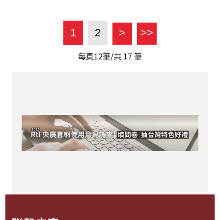
1
2
>
>>
每頁12筆/共
17
筆