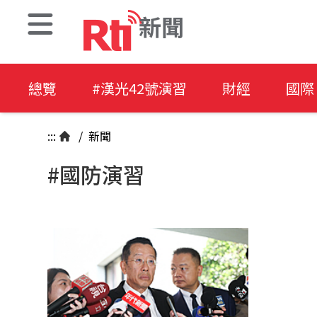
新聞
總覽
#漢光42號演習
財經
國際
:::
/
新聞
#國防演習