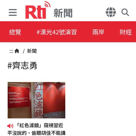
新聞
總覽
#漢光42號演習
兩岸
財經
:::
/
新聞
#齊志勇
「紅色濾鏡」窺視習近
平沒說的、偷聽胡佳不能講