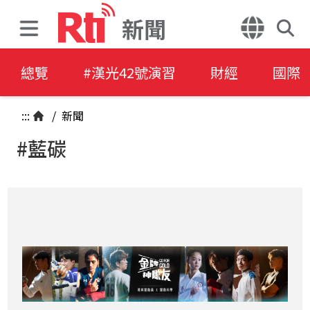
新聞
總覽
#漢光42號演習
財經
國際
:::
/
新聞
#藍碳