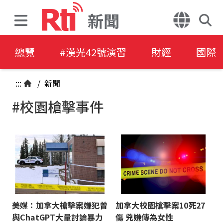
新聞
總覽
#漢光42號演習
財經
國際
:::
/
新聞
#校園槍擊事件
美媒：加拿大槍擊案嫌犯曾
加拿大校園槍擊案10死27
與ChatGPT大量討論暴力
傷 兇嫌傳為女性