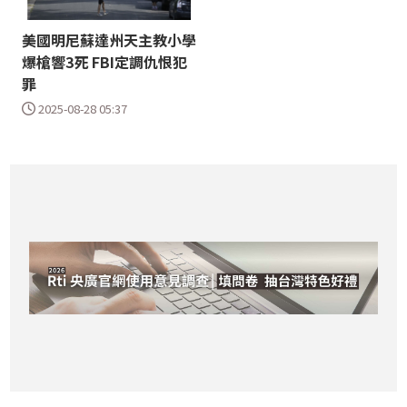
美國明尼蘇達州天主教小學
爆槍響3死 FBI定調仇恨犯
罪
2025-08-28 05:37