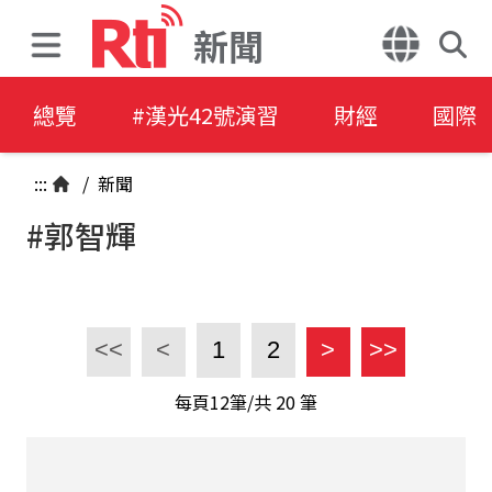
新聞
總覽
#漢光42號演習
財經
國際
:::
/
新聞
#郭智輝
<<
<
1
2
>
>>
每頁12筆/共
20
筆