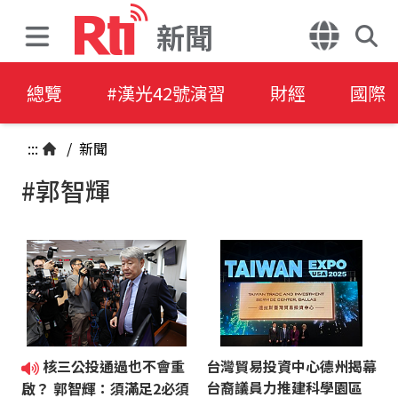
新聞
總覽
#漢光42號演習
財經
國際
:::
/
新聞
#郭智輝
核三公投通過也不會重
台灣貿易投資中心德州揭幕
台裔議員力推建科學園區
啟？ 郭智輝：須滿足2必須