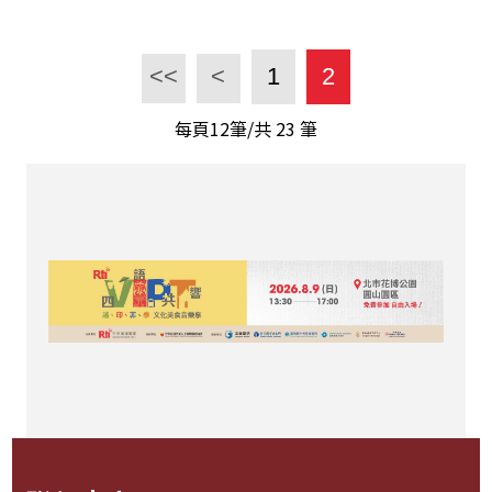
<<
<
1
2
每頁12筆/共
23
筆