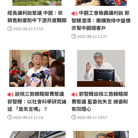
經長讓利說惹議 中鋼：依
中鋼工會砲轟讓利說 郭
銷售制度助中下游共度難關
智輝澄清：團購取得中盤價
亦幫中鋼穩客戶
2025-08-13 13:50
2025-08-13 12:27
談核三敦親睦鄰費惹議
郭智輝談核三敦親睦鄰
郭智輝：以社會科學研究論
費惹議 藍委批失言 綠委盼
述 「是失言嗎」？
有同理心
2025-08-13 11:16
2025-08-13 10:57