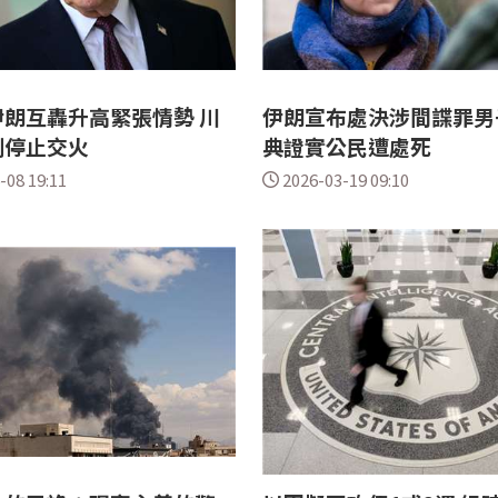
朗互轟升高緊張情勢 川
伊朗宣布處決涉間諜罪男
刻停止交火
典證實公民遭處死
-08 19:11
2026-03-19 09:10