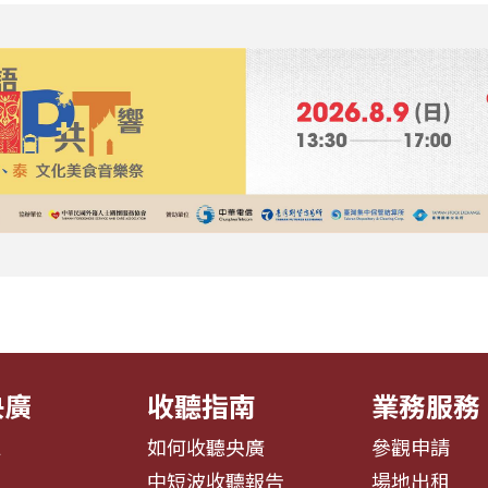
央廣
收聽指南
業務服務
息
如何收聽央廣
參觀申請
告
中短波收聽報告
場地出租