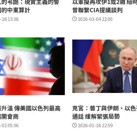
入的弔詭：現實主義的警
以軍擬再攻伊1或2週 紐
國的中東算計
曾聯繫CIA提議談判
-16 13:38
2026-03-04 22:00
升溫 傳美國以色列最高
克宮：普丁與伊朗、以色
展開會商
通話 緩解緊張局勢
-02 05:36
2026-01-16 22:59