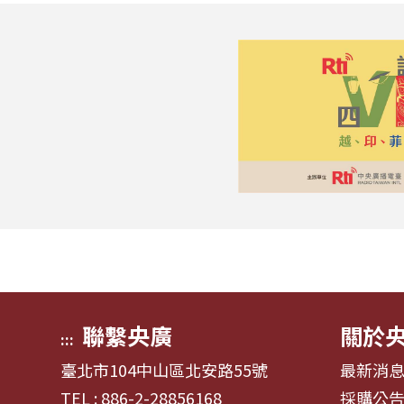
聯繫央廣
關於
:::
臺北市104中山區北安路55號
最新消
TEL : 886-2-28856168
採購公