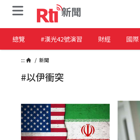
新聞
總覽
#漢光42號演習
財經
國際
:::
/
新聞
#以伊衝突