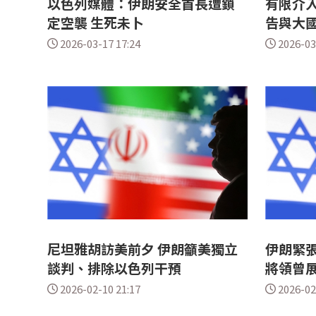
以色列媒體：伊朗安全首長遭鎖
有限介
定空襲 生死未卜
告與大
2026-03-17 17:24
2026-03
尼坦雅胡訪美前夕 伊朗籲美獨立
伊朗緊張
談判、排除以色列干預
將領曾
2026-02-10 21:17
2026-02