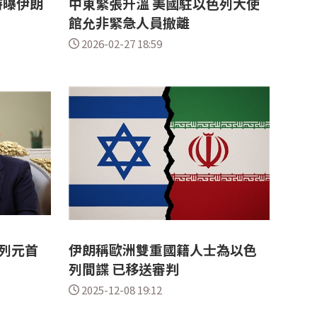
時曝伊朗
中東緊張升溫 美國駐以色列大使
館允非緊急人員撤離
2026-02-27 18:59
列元首
伊朗稱歐洲雙重國籍人士為以色
列間諜 已移送審判
2025-12-08 19:12