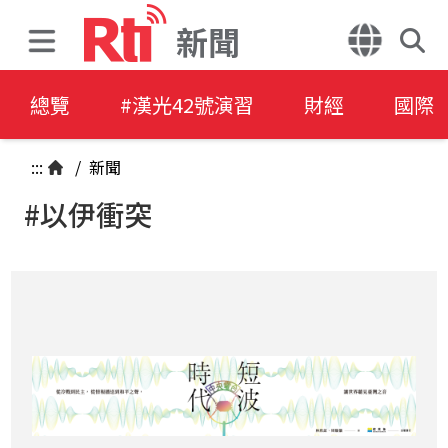
新聞
總覽
#漢光42號演習
財經
國際
:::
/
新聞
#以伊衝突