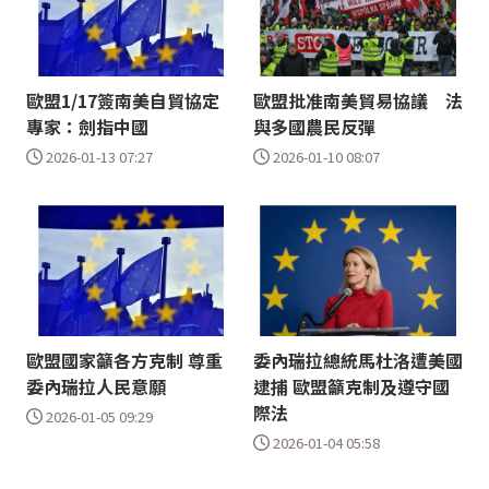
歐盟1/17簽南美自貿協定
歐盟批准南美貿易協議 法
專家：劍指中國
與多國農民反彈
2026-01-13 07:27
2026-01-10 08:07
歐盟國家籲各方克制 尊重
委內瑞拉總統馬杜洛遭美國
委內瑞拉人民意願
逮捕 歐盟籲克制及遵守國
際法
2026-01-05 09:29
2026-01-04 05:58