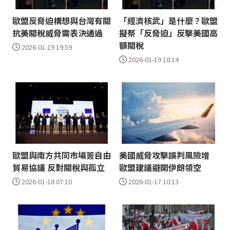
歐盟反脅迫構想與台灣有關
「經濟核武」是什麼？歐盟
抗美關稅威脅需表決通過
擬祭「反脅迫」反擊美國高
額關稅
2026-01-19 19:59
2026-01-19 18:14
歐盟與南方共同市場簽自由
美國威脅攻擊誤判風險增
貿易協議 反對關稅與孤立
歐盟建議避開伊朗領空
2026-01-18 07:10
2026-01-17 10:13