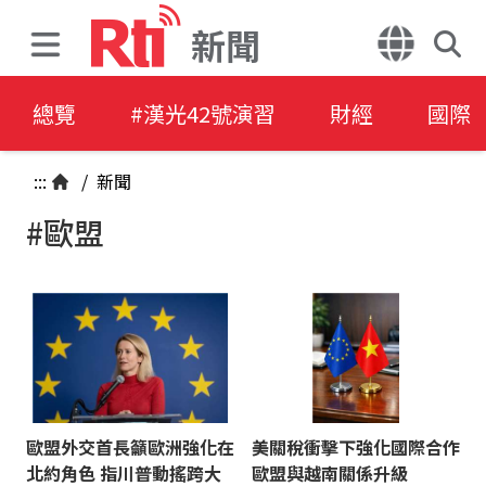
新聞
總覽
#漢光42號演習
財經
國際
:::
/
新聞
#歐盟
歐盟外交首長籲歐洲強化在
美關稅衝擊下強化國際合作
北約角色 指川普動搖跨大
歐盟與越南關係升級