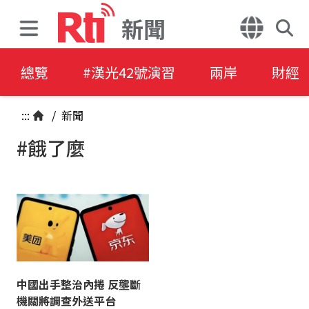
新聞
總覽
#漢光42號演習
兩岸
財經
:::
/
新聞
#餓了麼
中國出手整治內捲 反壟斷
機關將調查外送平台